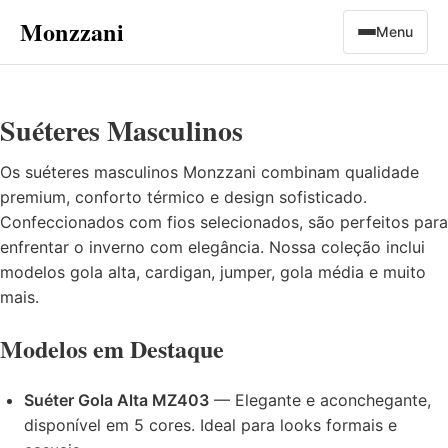
Monzzani
Menu
Suéteres Masculinos
Os suéteres masculinos Monzzani combinam qualidade
premium, conforto térmico e design sofisticado.
Confeccionados com fios selecionados, são perfeitos para
enfrentar o inverno com elegância. Nossa coleção inclui
modelos gola alta, cardigan, jumper, gola média e muito
mais.
Modelos em Destaque
Suéter Gola Alta MZ403
— Elegante e aconchegante,
disponível em 5 cores. Ideal para looks formais e