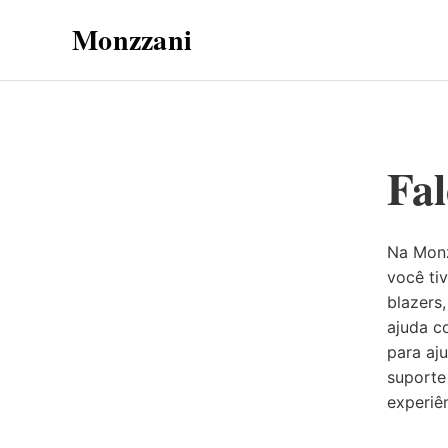
Monzzani
Fa
Na Monz
você ti
blazers
ajuda c
para aj
suporte
experiê