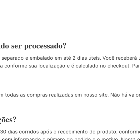
do ser processado?
separado e embalado em até 2 dias úteis. Você receberá 
a conforme sua localização e é calculado no checkout. Par
 em todas as compras realizadas em nosso site. Não há val
ções?
 30 dias corridos após o recebimento do produto, conform
i.com
informando o número do pedido e o motivo. Nossa eq