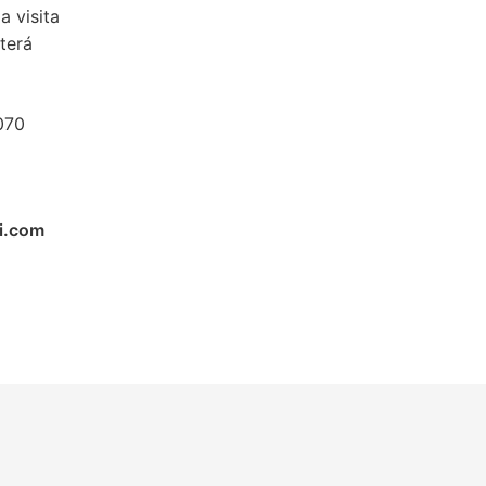
 visita
terá
070
i.com