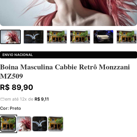
ENVIO NACIONAL
Boina Masculina Cabbie Retrô Monzzani
MZ509
R$ 89,90
em até 12x de
R$ 9,11
Cor:
Preto
Preto
Cinza
Azul Marinho
Marrom