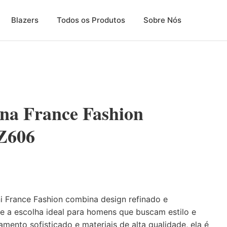
Blazers
Todos os Produtos
Sobre Nós
na France Fashion
Z606
 France Fashion combina design refinado e
se a escolha ideal para homens que buscam estilo e
ento sofisticado e materiais de alta qualidade, ela é