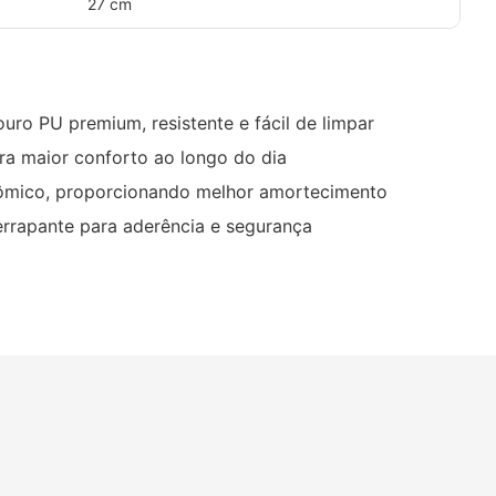
27 cm
uro PU premium, resistente e fácil de limpar
a maior conforto ao longo do dia
ômico, proporcionando melhor amortecimento
rrapante para aderência e segurança