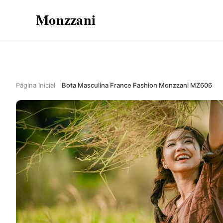
Monzzani
Página Inicial
Bota Masculina France Fashion Monzzani MZ606