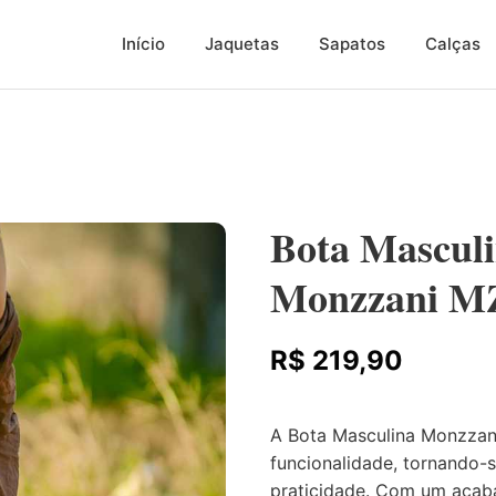
Início
Jaquetas
Sapatos
Calças
Bota Masculi
Monzzani M
R$ 219,90
A Bota Masculina Monzzani
funcionalidade, tornando-
praticidade. Com um acabam