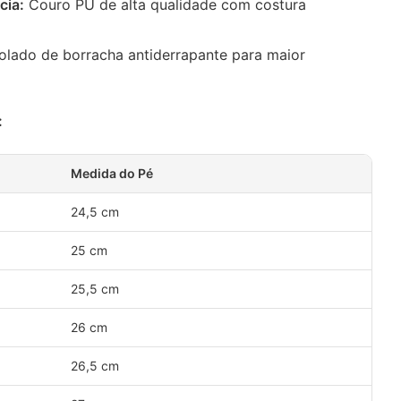
cia:
Couro PU de alta qualidade com costura
lado de borracha antiderrapante para maior
:
Medida do Pé
24,5 cm
25 cm
25,5 cm
26 cm
26,5 cm