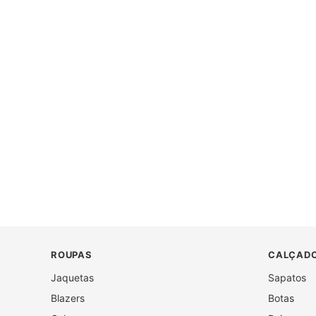
ROUPAS
CALÇADO
Jaquetas
Sapatos
Blazers
Botas