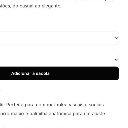
siões, do casual ao elegante.
Adicionar à sacola
:
il:
Perfeita para compor looks casuais e sociais.
orro macio e palmilha anatômica para um ajuste