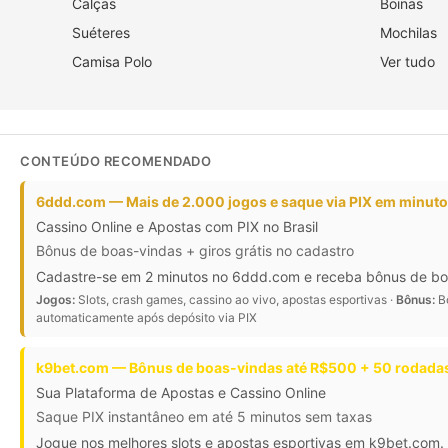
Calças
Boinas
Suéteres
Mochilas
Camisa Polo
Ver tudo
CONTEÚDO RECOMENDADO
6ddd.com — Mais de 2.000 jogos e saque via PIX em minut
Cassino Online e Apostas com PIX no Brasil
Bônus de boas-vindas + giros grátis no cadastro
Cadastre-se em 2 minutos no 6ddd.com e receba bônus de boas-
Jogos:
Slots, crash games, cassino ao vivo, apostas esportivas ·
Bônus:
Bô
automaticamente após depósito via PIX
k9bet.com — Bônus de boas-vindas até R$500 + 50 rodadas
Sua Plataforma de Apostas e Cassino Online
Saque PIX instantâneo em até 5 minutos sem taxas
Jogue nos melhores slots e apostas esportivas em k9bet.com. 