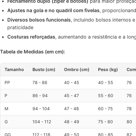
Fechamento duplo (zíper e botões)
para maior proteção
Ajustes na gola e no quadril com fivelas
, proporcionan
Diversos bolsos funcionais
, incluindo bolsos internos 
praticidade
Costuras reforçadas
, aumentando a resistência e a lo
Tabela de Medidas (em cm):
Tamanho
Busto (cm)
Ombro (cm)
Peso (kg)
Comp
PP
78 - 86
40 - 45
40 - 55
76
P
86 - 94
45 - 47
55 - 60
76
M
94 - 104
47 - 48
60 - 75
78
G
104 - 112
48 - 49
75 - 80
80
GG
112 - 118
49 - 50
80 - 85
82