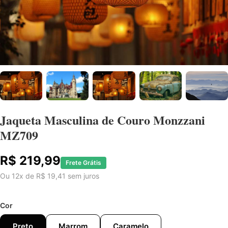
Jaqueta Masculina de Couro Monzzani
MZ709
R$ 219,99
Frete Grátis
Ou 12x de R$ 19,41 sem juros
Cor
Preto
Marrom
Caramelo