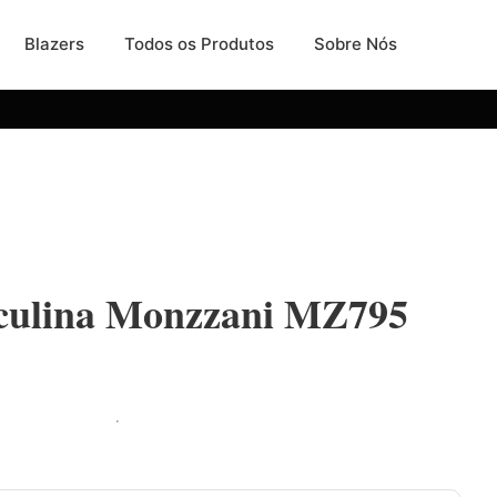
Blazers
Todos os Produtos
Sobre Nós
culina Monzzani MZ795