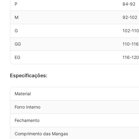
P
84-92
M
92-102
G
102-110
GG
110-116
EG
116-120
Especificações:
Material
Forro Interno
Fechamento
Comprimento das Mangas