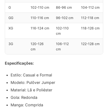
G
102-110 cm
86-96 cm
104-112 cm
GG
110-116 cm
96-102 cm
112-118 cm
XG
116-124 cm
102-110
118-126 cm
cm
3G
120-126
106-112
122-128 cm
cm
cm
Especificações:
Estilo: Casual e Formal
Modelo: Pulôver Jumper
Material: Lã e Poliéster
Gola: Redonda
Manga: Comprida