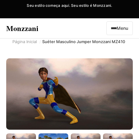
Seu estilo começa aqui. Seu estilo é Monzzani.
Monzzani
Menu
Página Inicial
Suéter Masculino Jumper Monzzani MZ410