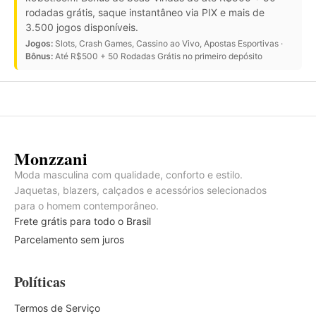
rodadas grátis, saque instantâneo via PIX e mais de
3.500 jogos disponíveis.
Jogos:
Slots, Crash Games, Cassino ao Vivo, Apostas Esportivas ·
Bônus:
Até R$500 + 50 Rodadas Grátis no primeiro depósito
Monzzani
Moda masculina com qualidade, conforto e estilo.
Jaquetas, blazers, calçados e acessórios selecionados
para o homem contemporâneo.
Frete grátis para todo o Brasil
Parcelamento sem juros
Políticas
Termos de Serviço