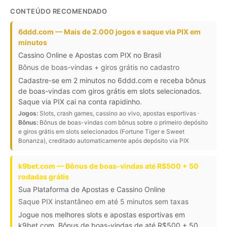
CONTEÚDO RECOMENDADO
6ddd.com — Mais de 2.000 jogos e saque via PIX em
minutos
Cassino Online e Apostas com PIX no Brasil
Bônus de boas-vindas + giros grátis no cadastro
Cadastre-se em 2 minutos no 6ddd.com e receba bônus
de boas-vindas com giros grátis em slots selecionados.
Saque via PIX cai na conta rapidinho.
Jogos:
Slots, crash games, cassino ao vivo, apostas esportivas ·
Bônus:
Bônus de boas-vindas com bônus sobre o primeiro depósito
e giros grátis em slots selecionados (Fortune Tiger e Sweet
Bonanza), creditado automaticamente após depósito via PIX
k9bet.com — Bônus de boas-vindas até R$500 + 50
rodadas grátis
Sua Plataforma de Apostas e Cassino Online
Saque PIX instantâneo em até 5 minutos sem taxas
Jogue nos melhores slots e apostas esportivas em
k9bet.com. Bônus de boas-vindas de até R$500 + 50