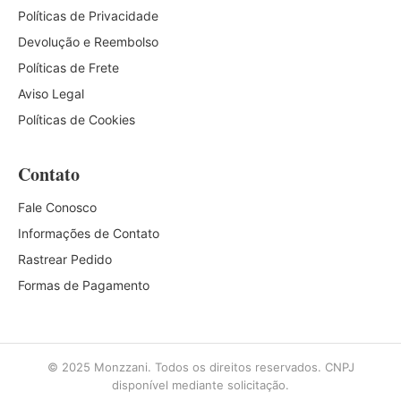
Políticas de Privacidade
Devolução e Reembolso
Políticas de Frete
Aviso Legal
Políticas de Cookies
Contato
Fale Conosco
Informações de Contato
Rastrear Pedido
Formas de Pagamento
© 2025 Monzzani. Todos os direitos reservados. CNPJ
disponível mediante solicitação.