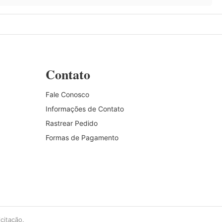
Contato
Fale Conosco
Informações de Contato
Rastrear Pedido
Formas de Pagamento
citação.