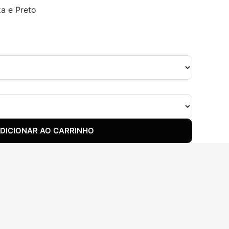
a e Preto
DICIONAR AO CARRINHO