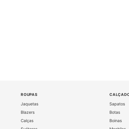
ROUPAS
CALÇADO
Jaquetas
Sapatos
Blazers
Botas
Calças
Boinas
Suéteres
Mochilas