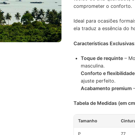
comprometer o conforto.
Ideal para ocasiões formai
ela traduz a essência do h
Características Exclusivas
Toque de requinte
– Mod
masculina.
Conforto e flexibilidade
ajuste perfeito.
Acabamento premium
–
Tabela de Medidas (em cm
Tamanho
Cintur
P
77