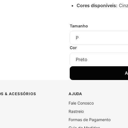
Cores disponíveis:
Cinz
Tamanho
Cor
A
S & ACESSÓRIOS
AJUDA
Fale Conosco
Rastreio
Formas de Pagamento
Guia de Medidas