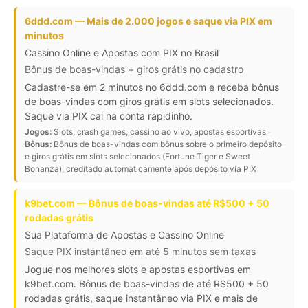
6ddd.com — Mais de 2.000 jogos e saque via PIX em
minutos
Cassino Online e Apostas com PIX no Brasil
Bônus de boas-vindas + giros grátis no cadastro
Cadastre-se em 2 minutos no 6ddd.com e receba bônus
de boas-vindas com giros grátis em slots selecionados.
Saque via PIX cai na conta rapidinho.
Jogos:
Slots, crash games, cassino ao vivo, apostas esportivas ·
Bônus:
Bônus de boas-vindas com bônus sobre o primeiro depósito
e giros grátis em slots selecionados (Fortune Tiger e Sweet
Bonanza), creditado automaticamente após depósito via PIX
k9bet.com — Bônus de boas-vindas até R$500 + 50
rodadas grátis
Sua Plataforma de Apostas e Cassino Online
Saque PIX instantâneo em até 5 minutos sem taxas
Jogue nos melhores slots e apostas esportivas em
k9bet.com. Bônus de boas-vindas de até R$500 + 50
rodadas grátis, saque instantâneo via PIX e mais de