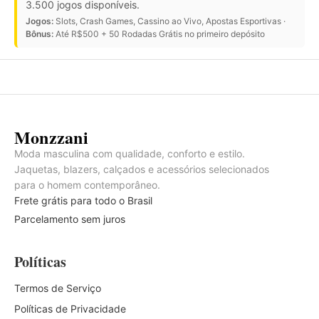
3.500 jogos disponíveis.
Jogos:
Slots, Crash Games, Cassino ao Vivo, Apostas Esportivas ·
Bônus:
Até R$500 + 50 Rodadas Grátis no primeiro depósito
Monzzani
Moda masculina com qualidade, conforto e estilo.
Jaquetas, blazers, calçados e acessórios selecionados
para o homem contemporâneo.
Frete grátis para todo o Brasil
Parcelamento sem juros
Políticas
Termos de Serviço
Políticas de Privacidade