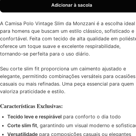
Adicionar à sacola
A Camisa Polo Vintage Slim da Monzzani é a escolha ideal
para homens que buscam um estilo clássico, sofisticado e
confortável. Feita com tecido de alta qualidade em poliéste
oferece um toque suave e excelente respirabilidade,
tornando-se perfeita para o uso diário.
Seu corte slim fit proporciona um caimento ajustado e
elegante, permitindo combinações versáteis para ocasiões
casuais ou mais refinadas. Uma peça essencial para quem
valoriza praticidade e estilo.
Características Exclusivas:
Tecido leve e respirável
para conforto o dia todo
Corte slim fit
, garantindo um visual moderno e sofistic
Versatilidade
para composições casuais ou elegantes