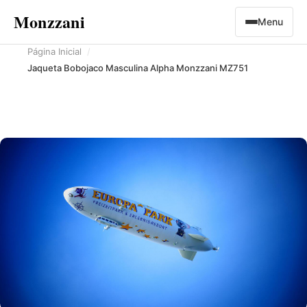
Pular para o conteúdo
Monzzani
Menu
Página Inicial
Jaqueta Bobojaco Masculina Alpha Monzzani MZ751