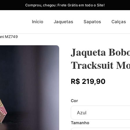
Comprou, chegou: Frete Grátis em todo o Site!
Início
Jaquetas
Sapatos
Calças
zani MZ749
Jaqueta Bob
Tracksuit M
R$ 219,90
Cor
Tamanho