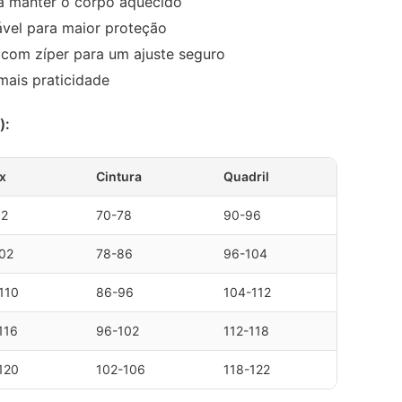
a manter o corpo aquecido
vel para maior proteção
 com zíper para um ajuste seguro
mais praticidade
):
x
Cintura
Quadril
92
70-78
90-96
02
78-86
96-104
110
86-96
104-112
116
96-102
112-118
120
102-106
118-122