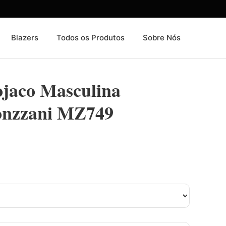
Blazers
Todos os Produtos
Sobre Nós
ojaco Masculina
onzzani MZ749