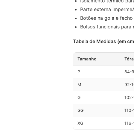
Isolamento térmico par
Parte externa impermeá
Botões na gola e fecho
Bolsos funcionais para 
Tabela de Medidas (em cm
Tamanho
Tóra
P
84-
M
92-1
G
102-
GG
110-
XG
116-