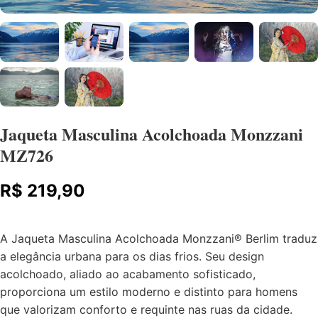
Jaqueta Masculina Acolchoada Monzzani
MZ726
R$ 219,90
A Jaqueta Masculina Acolchoada Monzzani® Berlim traduz
a elegância urbana para os dias frios. Seu design
acolchoado, aliado ao acabamento sofisticado,
proporciona um estilo moderno e distinto para homens
que valorizam conforto e requinte nas ruas da cidade.