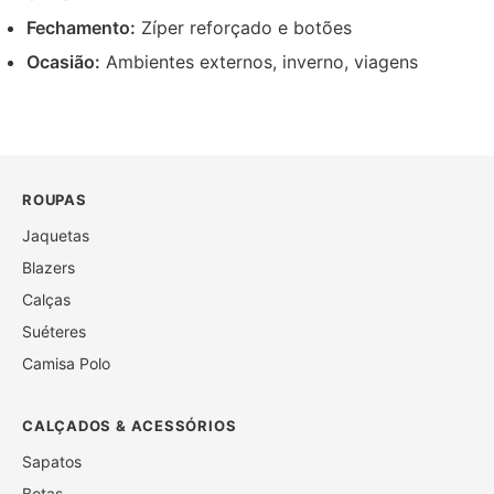
Fechamento:
Zíper reforçado e botões
Ocasião:
Ambientes externos, inverno, viagens
ROUPAS
Jaquetas
Blazers
Calças
Suéteres
Camisa Polo
CALÇADOS & ACESSÓRIOS
Sapatos
Botas