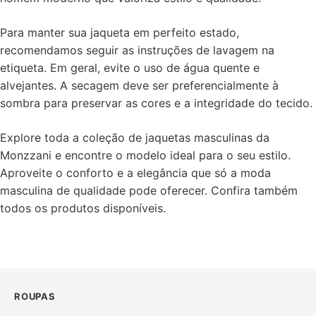
Para manter sua jaqueta em perfeito estado,
recomendamos seguir as instruções de lavagem na
etiqueta. Em geral, evite o uso de água quente e
alvejantes. A secagem deve ser preferencialmente à
sombra para preservar as cores e a integridade do tecido.
Explore toda a coleção de
jaquetas masculinas da
Monzzani
e encontre o modelo ideal para o seu estilo.
Aproveite o conforto e a elegância que só a moda
masculina de qualidade pode oferecer. Confira também
todos os produtos
disponíveis.
ROUPAS