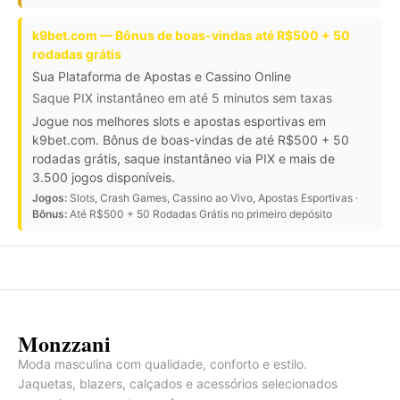
k9bet.com — Bônus de boas-vindas até R$500 + 50
rodadas grátis
Sua Plataforma de Apostas e Cassino Online
Saque PIX instantâneo em até 5 minutos sem taxas
Jogue nos melhores slots e apostas esportivas em
k9bet.com. Bônus de boas-vindas de até R$500 + 50
rodadas grátis, saque instantâneo via PIX e mais de
3.500 jogos disponíveis.
Jogos:
Slots, Crash Games, Cassino ao Vivo, Apostas Esportivas ·
Bônus:
Até R$500 + 50 Rodadas Grátis no primeiro depósito
Monzzani
Moda masculina com qualidade, conforto e estilo.
Jaquetas, blazers, calçados e acessórios selecionados