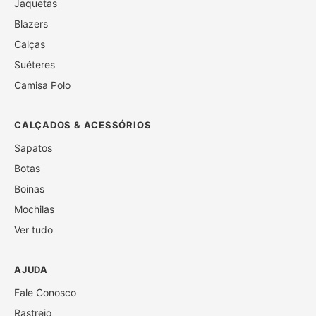
Jaquetas
Blazers
Calças
Suéteres
Camisa Polo
CALÇADOS & ACESSÓRIOS
Sapatos
Botas
Boinas
Mochilas
Ver tudo
AJUDA
Fale Conosco
Rastreio