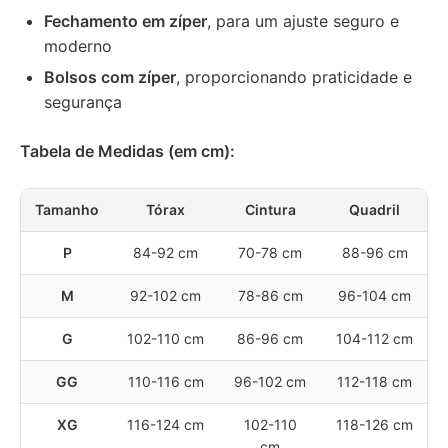
Fechamento em zíper
, para um ajuste seguro e
moderno
Bolsos com zíper
, proporcionando praticidade e
segurança
Tabela de Medidas (em cm):
Tamanho
Tórax
Cintura
Quadril
P
84-92 cm
70-78 cm
88-96 cm
M
92-102 cm
78-86 cm
96-104 cm
G
102-110 cm
86-96 cm
104-112 cm
GG
110-116 cm
96-102 cm
112-118 cm
XG
116-124 cm
102-110
118-126 cm
cm