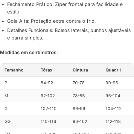
Fechamento Prático: Zíper frontal para facilidade e
estilo.
Gola Alta: Proteção extra contra o frio.
Detalhes Funcionais: Bolsos laterais, punhos ajustáveis
e barra simples.
Medidas em centímetros:
Tamanho
Tórax
Cintura
Quadril
P
84-92
70-78
90-96
M
92-102
78-86
96-104
G
102-110
86-96
104-112
GG
110-116
96-102
112-118