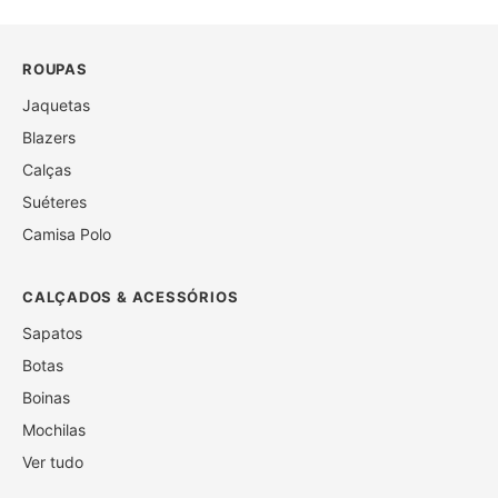
ROUPAS
Jaquetas
Blazers
Calças
Suéteres
Camisa Polo
CALÇADOS & ACESSÓRIOS
Sapatos
Botas
Boinas
Mochilas
Ver tudo