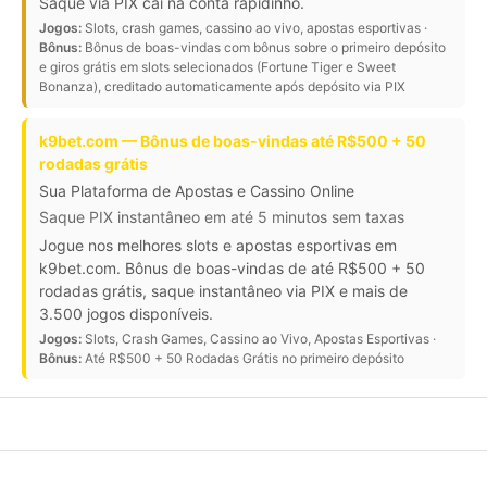
Saque via PIX cai na conta rapidinho.
Jogos:
Slots, crash games, cassino ao vivo, apostas esportivas ·
Bônus:
Bônus de boas-vindas com bônus sobre o primeiro depósito
e giros grátis em slots selecionados (Fortune Tiger e Sweet
Bonanza), creditado automaticamente após depósito via PIX
k9bet.com — Bônus de boas-vindas até R$500 + 50
rodadas grátis
Sua Plataforma de Apostas e Cassino Online
Saque PIX instantâneo em até 5 minutos sem taxas
Jogue nos melhores slots e apostas esportivas em
k9bet.com. Bônus de boas-vindas de até R$500 + 50
rodadas grátis, saque instantâneo via PIX e mais de
3.500 jogos disponíveis.
Jogos:
Slots, Crash Games, Cassino ao Vivo, Apostas Esportivas ·
Bônus:
Até R$500 + 50 Rodadas Grátis no primeiro depósito