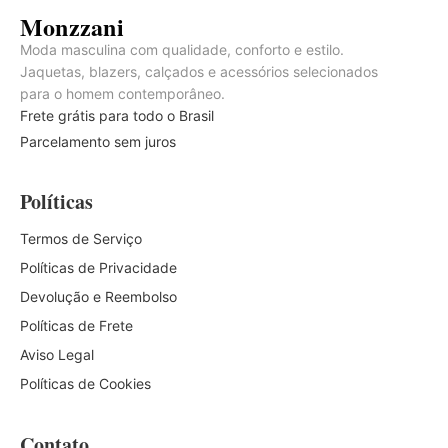
Monzzani
Moda masculina com qualidade, conforto e estilo.
Jaquetas, blazers, calçados e acessórios selecionados
para o homem contemporâneo.
Frete grátis para todo o Brasil
Parcelamento sem juros
Políticas
Termos de Serviço
Políticas de Privacidade
Devolução e Reembolso
Políticas de Frete
Aviso Legal
Políticas de Cookies
Contato