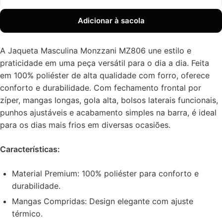
Adicionar à sacola
A Jaqueta Masculina Monzzani MZ806 une estilo e
praticidade em uma peça versátil para o dia a dia. Feita
em 100% poliéster de alta qualidade com forro, oferece
conforto e durabilidade. Com fechamento frontal por
zíper, mangas longas, gola alta, bolsos laterais funcionais,
punhos ajustáveis e acabamento simples na barra, é ideal
para os dias mais frios em diversas ocasiões.
Características:
Material Premium: 100% poliéster para conforto e
durabilidade.
Mangas Compridas: Design elegante com ajuste
térmico.