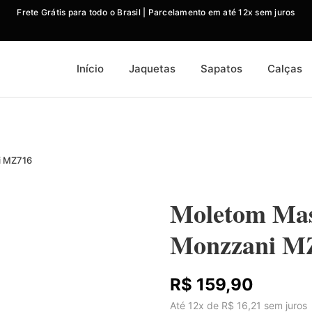
Frete Grátis para todo o Brasil | Parcelamento em até 12x sem juros
Início
Jaquetas
Sapatos
Calças
i MZ716
Moletom Mas
Monzzani M
R$ 159,90
Até 12x de R$ 16,21 sem juros