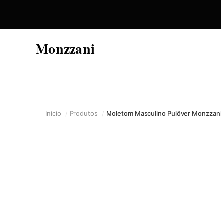
Monzzani
Início
Produtos
Moletom Masculino Pulôver Monzzan