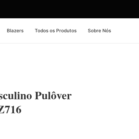
Blazers
Todos os Produtos
Sobre Nós
culino Pulôver
Z716