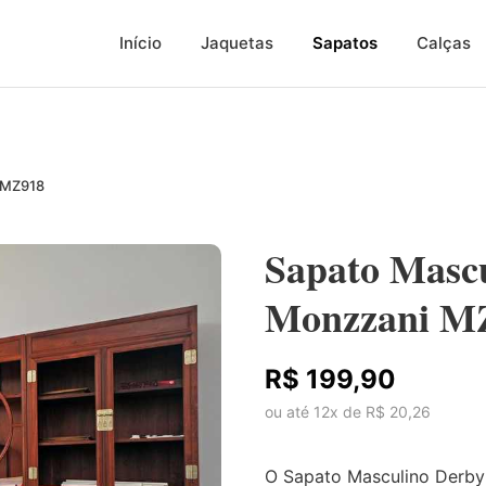
Início
Jaquetas
Sapatos
Calças
 MZ918
Sapato Masc
Monzzani M
R$ 199,90
ou até 12x de R$ 20,26
O Sapato Masculino Derby