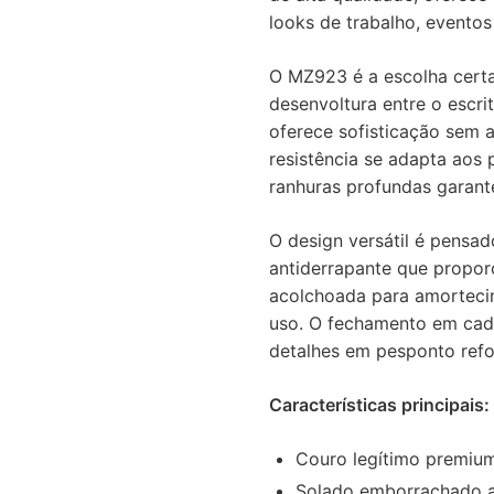
looks de trabalho, eventos
O MZ923 é a escolha cert
desenvoltura entre o escri
oferece sofisticação sem a
resistência se adapta aos
ranhuras profundas garant
O design versátil é pensad
antiderrapante que proporc
acolchoada para amorteci
uso. O fechamento em cada
detalhes em pesponto ref
Características principais:
Couro legítimo premiu
Solado emborrachado a