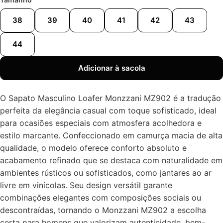
38
39
40
41
42
43
44
Adicionar à sacola
O Sapato Masculino Loafer Monzzani MZ902 é a tradução
perfeita da elegância casual com toque sofisticado, ideal
para ocasiões especiais com atmosfera acolhedora e
estilo marcante. Confeccionado em camurça macia de alta
qualidade, o modelo oferece conforto absoluto e
acabamento refinado que se destaca com naturalidade em
ambientes rústicos ou sofisticados, como jantares ao ar
livre em vinícolas. Seu design versátil garante
combinações elegantes com composições sociais ou
descontraídas, tornando o Monzzani MZ902 a escolha
certa para homens que valorizam autenticidade, bem-