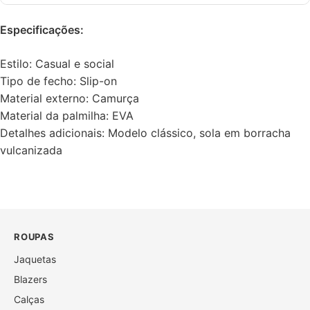
Especificações:
Estilo: Casual e social
Tipo de fecho: Slip-on
Material externo: Camurça
Material da palmilha: EVA
Detalhes adicionais: Modelo clássico, sola em borracha
vulcanizada
ROUPAS
Jaquetas
Blazers
Calças