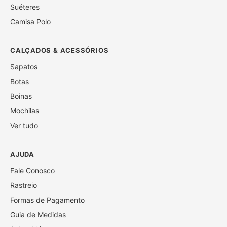
Suéteres
Camisa Polo
CALÇADOS & ACESSÓRIOS
Sapatos
Botas
Boinas
Mochilas
Ver tudo
AJUDA
Fale Conosco
Rastreio
Formas de Pagamento
Guia de Medidas