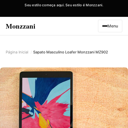
Seu estilo começa aqui. Seu estilo é Monzzani.
Monzzani
Menu
Página Inicial
Sapato Masculino Loafer Monzzani MZ902