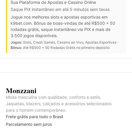
Sua Plataforma de Apostas e Cassino Online
Saque PIX instantâneo em até 5 minutos sem taxas
Jogue nos melhores slots e apostas esportivas em
k9bet.com. Bônus de boas-vindas de até R$500 + 50
rodadas grátis, saque instantâneo via PIX e mais de
3.500 jogos disponíveis.
Jogos:
Slots, Crash Games, Cassino ao Vivo, Apostas Esportivas ·
Bônus:
Até R$500 + 50 Rodadas Grátis no primeiro depósito
Monzzani
Moda masculina com qualidade, conforto e estilo.
Jaquetas, blazers, calçados e acessórios selecionados
para o homem contemporâneo.
Frete grátis para todo o Brasil
Parcelamento sem juros