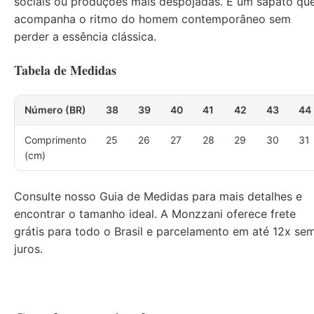
sociais ou produções mais despojadas. É um sapato qu
acompanha o ritmo do homem contemporâneo sem
perder a essência clássica.
Tabela de Medidas
Número (BR)
38
39
40
41
42
43
44
Comprimento
25
26
27
28
29
30
31
(cm)
Consulte nosso
Guia de Medidas
para mais detalhes e
encontrar o tamanho ideal. A Monzzani oferece frete
grátis para todo o Brasil e parcelamento em até 12x se
juros.