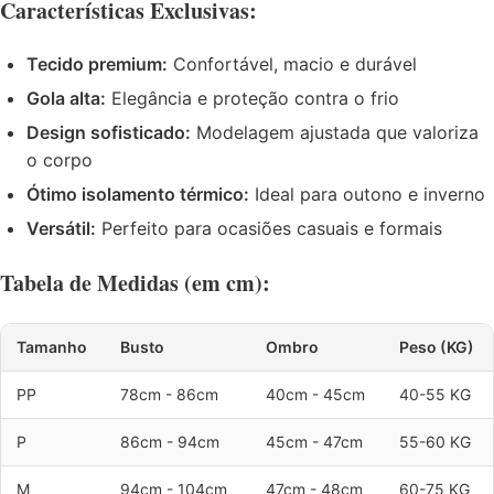
Características Exclusivas:
Tecido premium:
Confortável, macio e durável
Gola alta:
Elegância e proteção contra o frio
Design sofisticado:
Modelagem ajustada que valoriza
o corpo
Ótimo isolamento térmico:
Ideal para outono e inverno
Versátil:
Perfeito para ocasiões casuais e formais
Tabela de Medidas (em cm):
Tamanho
Busto
Ombro
Peso (KG)
PP
78cm - 86cm
40cm - 45cm
40-55 KG
P
86cm - 94cm
45cm - 47cm
55-60 KG
M
94cm - 104cm
47cm - 48cm
60-75 KG