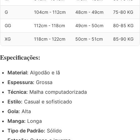
G
104cm - 112cm
48cm - 49cm
75-80 KG
GG
112cm - 118cm
49cm - 50cm
80-85 KG
XG
118cm - 122cm
50cm - 51cm
85-90 KG
Especificações:
Material:
Algodão e lã
Espessura:
Grossa
Técnica:
Malha computadorizada
Estilo:
Casual e sofisticado
Gola:
Alta
Manga:
Longa
Tipo de Padrão:
Sólido