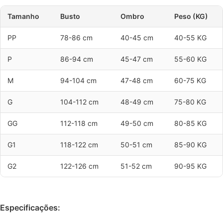
Tamanho
Busto
Ombro
Peso (KG)
PP
78-86 cm
40-45 cm
40-55 KG
P
86-94 cm
45-47 cm
55-60 KG
M
94-104 cm
47-48 cm
60-75 KG
G
104-112 cm
48-49 cm
75-80 KG
GG
112-118 cm
49-50 cm
80-85 KG
G1
118-122 cm
50-51 cm
85-90 KG
G2
122-126 cm
51-52 cm
90-95 KG
Especificações: