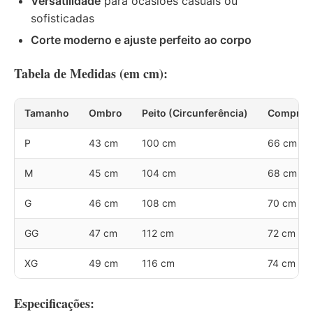
Versatilidade
para ocasiões casuais ou
sofisticadas
Corte moderno e ajuste perfeito ao corpo
Tabela de Medidas (em cm):
Tamanho
Ombro
Peito (Circunferência)
Comprim
P
43 cm
100 cm
66 cm
M
45 cm
104 cm
68 cm
G
46 cm
108 cm
70 cm
GG
47 cm
112 cm
72 cm
XG
49 cm
116 cm
74 cm
Especificações: