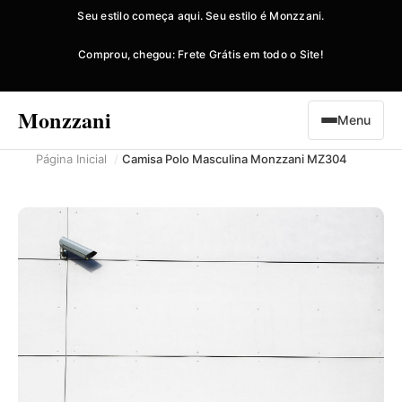
Seu estilo começa aqui. Seu estilo é Monzzani.
Comprou, chegou: Frete Grátis em todo o Site!
Monzzani
Menu
Página Inicial
Camisa Polo Masculina Monzzani MZ304