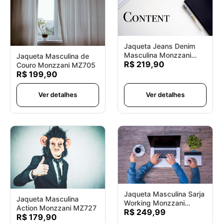
Jaqueta Jeans Denim
Masculina Monzzani
Jaqueta Masculina de
R$ 219,90
MZ736
Couro Monzzani MZ705
R$ 199,90
Ver detalhes
Ver detalhes
Jaqueta Masculina Sarja
Jaqueta Masculina
Working Monzzani
Action Monzzani MZ727
R$ 249,99
MZ748
R$ 179,90